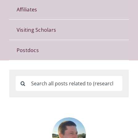
Affiliates
Visiting Scholars
Postdocs
Search
for: