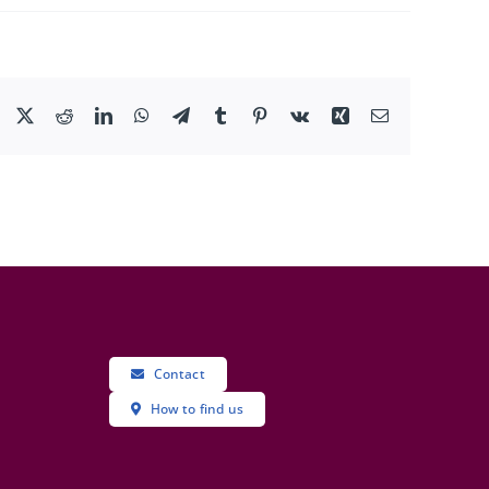
Facebook
X
Reddit
LinkedIn
WhatsApp
Telegram
Tumblr
Pinterest
Vk
Xing
Email
Contact
How to find us