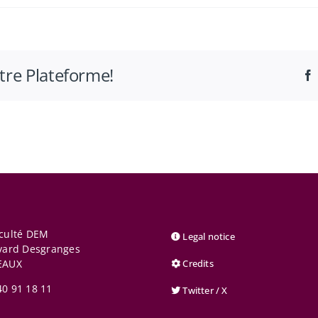
otre Plateforme!
aculté DEM
Legal notice
vard Desgranges
EAUX
Credits
40 91 18 11
Twitter / X