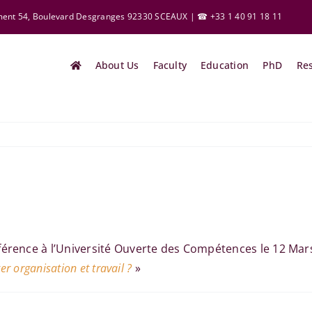
ement 54, Boulevard Desgranges 92330 SCEAUX | ☎ +33 1 40 91 18 11
About Us
Faculty
Education
PhD
Re
férence à l’Université Ouverte des Compétences le 12 Mars
er organisation et travail ?
»