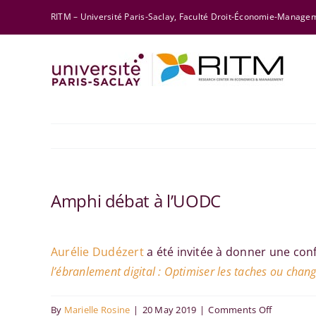
Skip
RITM – Université Paris-Saclay, Faculté Droit-Économie-Manag
to
content
Amphi débat à l’UODC
Aurélie Dudézert
a été invitée à donner une con
l’ébranlement digital : Optimiser les taches ou chang
on
By
Marielle Rosine
|
20 May 2019
|
Comments Off