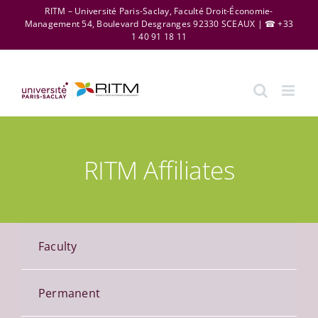
Skip
RITM – Université Paris-Saclay, Faculté Droit-Économie-
Management 54, Boulevard Desgranges 92330 SCEAUX | ☎ +33
to
1 40 91 18 11
content
RITM Affiliates
Faculty
Permanent