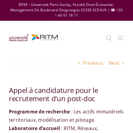
Skip
RITM – Université Paris-Saclay, Faculté Droit-Économie-
Management 54, Boulevard Desgranges 92330 SCEAUX | ☎ +33
to
1 40 91 18 11
content
Previous
Next
Appel à candidature pour le
recrutement d’un post-doc
Programme de recherche
: Les actifs immatériels
territoriaux, modélisation et pilotage.
Laboratoire d’accueil
: RITM, Réseaux,