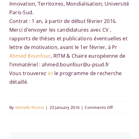
Innovation, Territoires, Mondialisation; Université
Paris-Sud.
Contrat : 1 an, à partir de début février 2016.
Merci d’envoyer les candidatures avec CV ,
rapports de thèses et publications éventuelles et
lettre de motivation, avant le 1er février, à Pr
Ahmed Bounfour
, RITM & Chaire européenne de
l’immatériel : ahmed.bounfour@u-psud.fr
Vous trouverez
ici
le programme de recherche
détaillé.
on
By
Marielle Rosine
|
23 January 2016
|
Comments Off
Appel
à
candidature