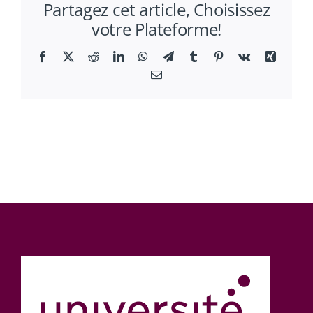
Partagez cet article, Choisissez
pour
votre Plateforme!
le
recrutement
Facebook
X
Reddit
LinkedIn
WhatsApp
Telegram
Tumblr
Pinterest
Vk
Xing
d’un
Email
post-
doc