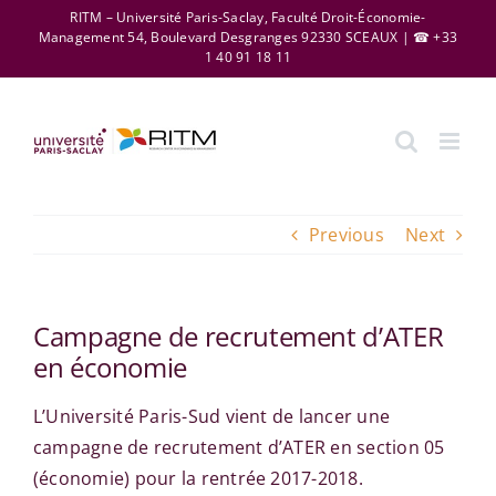
Skip
RITM – Université Paris-Saclay, Faculté Droit-Économie-
Management 54, Boulevard Desgranges 92330 SCEAUX | ☎ +33
to
1 40 91 18 11
content
Previous
Next
Campagne de recrutement d’ATER
en économie
L’Université Paris-Sud vient de lancer une
campagne de recrutement d’ATER en section 05
(économie) pour la rentrée 2017-2018.