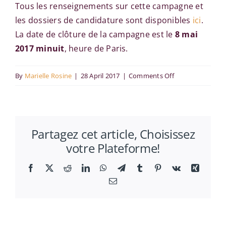
Tous les renseignements sur cette campagne et
les dossiers de candidature sont disponibles
ici
.
La date de clôture de la campagne est le
8 mai
2017 minuit
, heure de Paris.
on
By
Marielle Rosine
|
28 April 2017
|
Comments Off
Campagne
de
recrutement
Partagez cet article, Choisissez
d’ATER
votre Plateforme!
en
économie
Facebook
X
Reddit
LinkedIn
WhatsApp
Telegram
Tumblr
Pinterest
Vk
Xing
Email