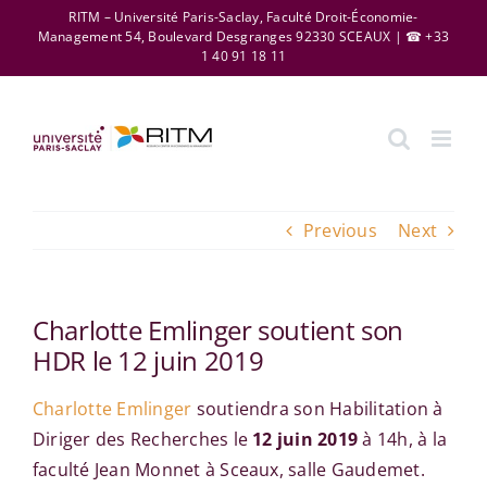
Skip
RITM – Université Paris-Saclay, Faculté Droit-Économie-
Management 54, Boulevard Desgranges 92330 SCEAUX | ☎ +33
to
1 40 91 18 11
content
Previous
Next
Charlotte Emlinger soutient son
HDR le 12 juin 2019
Charlotte Emlinger
soutiendra son Habilitation à
Diriger des Recherches le
12 juin 2019
à 14h, à la
faculté Jean Monnet à Sceaux, salle Gaudemet.