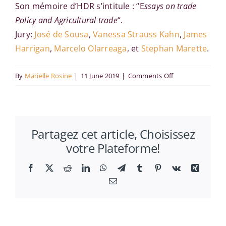
Son mémoire d’HDR s’intitule : “E
ssays on trade
Policy and Agricultural trade
“.
Jury:
José de Sousa
,
Vanessa Strauss Kahn
,
James
Harrigan
,
Marcelo Olarreaga
, et
Stephan Marette
.
on
By
Marielle Rosine
|
11 June 2019
|
Comments Off
Charlotte
Emlinger
soutient
Partagez cet article, Choisissez
son
votre Plateforme!
HDR
le
Facebook
X
Reddit
LinkedIn
WhatsApp
Telegram
Tumblr
Pinterest
Vk
Xing
12
Email
juin
2019