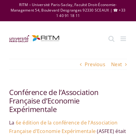
Skip
RITM – Université Paris-Saclay, Faculté Droit-Économie-
Management 54, Boulevard Desgranges 92330 SCEAUX | ☎ +33
to
1 40 91 18 11
content
Previous
Next
Conférence de l’Association
Française d’Economie
Expérimentale
La
6e édition de la conférence de l’Association
Française d’Economie Expérimentale
(ASFEE) était