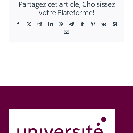
Partagez cet article, Choisissez
Française
votre Plateforme!
d’Economie
Expérimentale
Facebook
X
Reddit
LinkedIn
WhatsApp
Telegram
Tumblr
Pinterest
Vk
Xing
Email