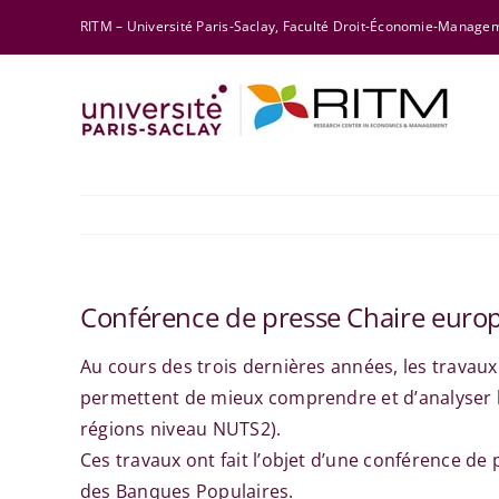
Skip
RITM – Université Paris-Saclay, Faculté Droit-Économie-Manag
to
content
Conférence de presse Chaire europ
Au cours des trois dernières années, les travau
permettent de mieux comprendre et d’analyser le
régions niveau NUTS2).
Ces travaux ont fait l’objet d’une conférence de 
des Banques Populaires.