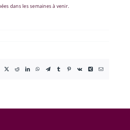
nées dans les semaines à venir.
Facebook
X
Reddit
LinkedIn
WhatsApp
Telegram
Tumblr
Pinterest
Vk
Xing
Email