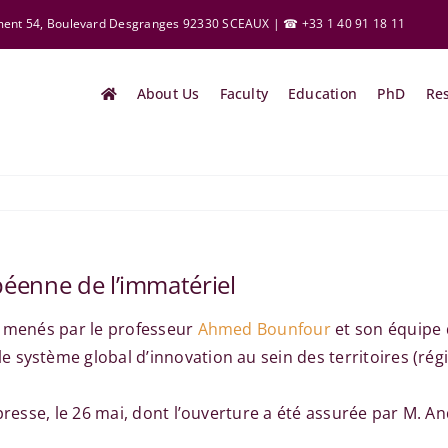
ement 54, Boulevard Desgranges 92330 SCEAUX | ☎ +33 1 40 91 18 11
About Us
Faculty
Education
PhD
Re
éenne de l’immatériel
x menés par le professeur
Ahmed Bounfour
et son équipe 
 système global d’innovation au sein des territoires (ré
presse, le 26 mai, dont l’ouverture a été assurée par M. An