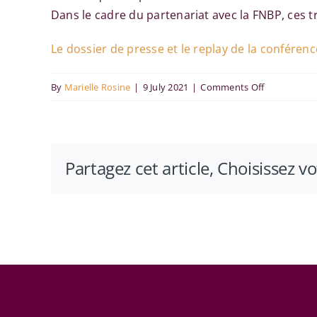
Dans le cadre du partenariat avec la FNBP, ces 
Le dossier de presse et le replay de la conférence
on
By
Marielle Rosine
|
9 July 2021
|
Comments Off
Conférence
de
presse
Partagez cet article, Choisissez v
Chaire
européenne
de
l’immatériel