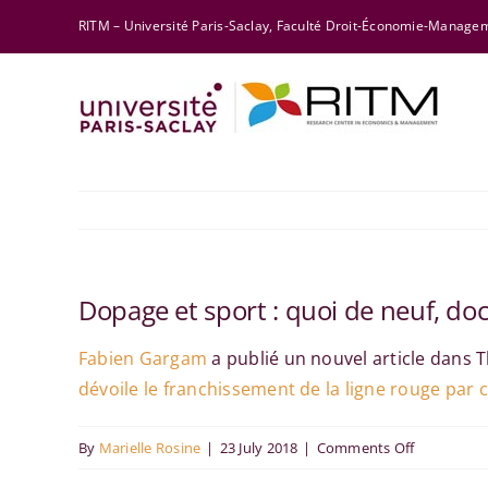
Skip
RITM – Université Paris-Saclay, Faculté Droit-Économie-Manag
to
content
Dopage et sport : quoi de neuf, doc
Fabien Gargam
a publié un nouvel article dans The
dévoile le franchissement de la ligne rouge par
on
By
Marielle Rosine
|
23 July 2018
|
Comments Off
Dopage