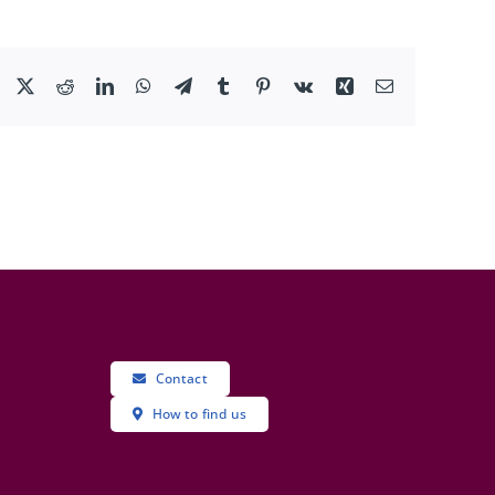
Facebook
X
Reddit
LinkedIn
WhatsApp
Telegram
Tumblr
Pinterest
Vk
Xing
Email
Contact
How to find us