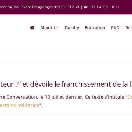
ement 54, Boulevard Desgranges 92330 SCEAUX | ☎ +33 1 40 91 18 11
About Us
Faculty
Education
PhD
Re
teur ?” et dévoile le franchissement de la
 Conversation, le 10 juillet dernier. Ce texte s’intitule “
Do
 certains médecins
“.