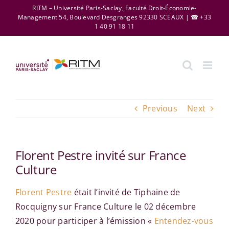
Skip
RITM – Université Paris-Saclay, Faculté Droit-Économie-
Management 54, Boulevard Desgranges 92330 SCEAUX | ☎ +33
to
1 40 91 18 11
content
Previous
Next
Florent Pestre invité sur France
Culture
Florent Pestre
était l’invité de Tiphaine de
Rocquigny sur France Culture le 02 décembre
2020 pour participer à l’émission «
Entendez-vous