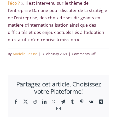
l’éco ?
». Il est intervenu sur le thème de
l’entreprise Danone pour discuter de la stratégie
de l’entreprise, des choix de ses dirigeants en
matière d’internationalisation ainsi que des
difficultés et des enjeux actuels liés à l’adoption
du statut « d’entreprise à mission ».
on
By
Marielle Rosine
|
3 February 2021
|
Comments Off
Florent
Pestre
invité
Partagez cet article, Choisissez
sur
votre Plateforme!
France
Culture
Facebook
X
Reddit
LinkedIn
WhatsApp
Telegram
Tumblr
Pinterest
Vk
Xing
Email