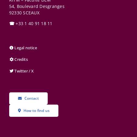
54, Boulevard Desgranges
92330
SCEAUX
☎
+33 1 40 91 18 11
Legal notice
Credits
Twitter / X
Contact
How to find us