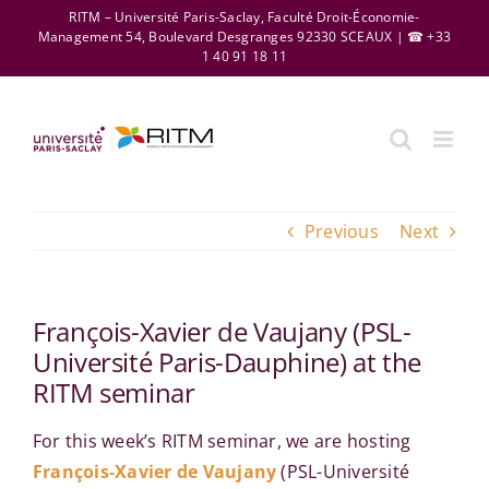
Skip
RITM – Université Paris-Saclay, Faculté Droit-Économie-
Management 54, Boulevard Desgranges 92330 SCEAUX | ☎ +33
to
1 40 91 18 11
content
Previous
Next
François-Xavier de Vaujany (PSL-
Université Paris-Dauphine) at the
RITM seminar
For this week’s RITM seminar, we are hosting
François-Xavier de Vaujany
(PSL-Université