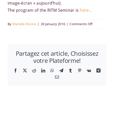
image-écran » aujourd’hui).
The program of the RITM Seminar is
here
.
on
By
Marielle Rosine
|
20 January 2016
|
Comments Off
François-
Xavier
de
Partagez cet article, Choisissez
Vaujany
votre Plateforme!
(PSL-
Université
Facebook
X
Reddit
LinkedIn
WhatsApp
Telegram
Tumblr
Pinterest
Vk
Xing
Paris-
Email
Dauphine)
at
the
RITM
seminar