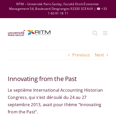
Skip
RITM – Université Paris-Saclay, Faculté Droit-Économie-
Management 54, Boulevard Desgranges 92330 SCEAUX | ☎ +33
to
1 40 91 18 11
content
Previous
Next
Innovating from the Past
Le septième International Accounting Historian
Congress, qui s’est déroulé du 24 au 27
septembre 2013, avait pour thème “Innovating
from the Past”.