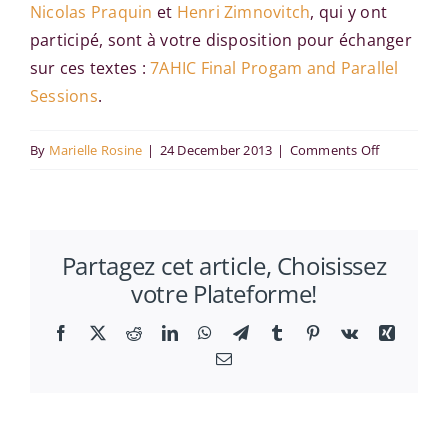
Nicolas Praquin
et
Henri Zimnovitch
, qui y ont
participé, sont à votre disposition pour échanger
sur ces textes :
7AHIC Final Progam and Parallel
Sessions
.
on
By
Marielle Rosine
|
24 December 2013
|
Comments Off
Innovating
from
the
Partagez cet article, Choisissez
Past
votre Plateforme!
Facebook
X
Reddit
LinkedIn
WhatsApp
Telegram
Tumblr
Pinterest
Vk
Xing
Email