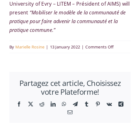
University of Evry – LITEM – Président of AIMS) will
present
“Mobiliser le modèle de la communauté de
pratique pour faire advenir la communauté et la
pratique commune.”
on
By
Marielle Rosine
|
13 January 2022
|
Comments Off
Isabelle
Derumez
at
Partagez cet article, Choisissez
the
votre Plateforme!
RITM
Management
Facebook
X
Reddit
LinkedIn
WhatsApp
Telegram
Tumblr
Pinterest
Vk
Xing
Seminar
Email