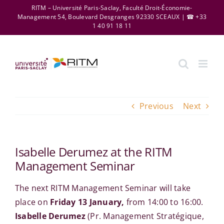
Skip
RITM – Université Paris-Saclay, Faculté Droit-Économie-
Management 54, Boulevard Desgranges 92330 SCEAUX | ☎ +33
to
1 40 91 18 11
content
Previous
Next
Isabelle Derumez at the RITM
Management Seminar
The next RITM Management Seminar will take
place on
Friday 13 January,
from 14:00 to 16:00.
Isabelle Derumez
(Pr. Management Stratégique,