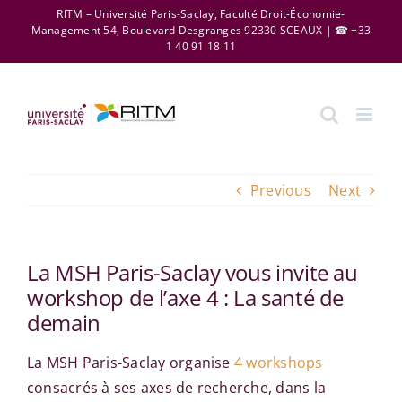
Skip
RITM – Université Paris-Saclay, Faculté Droit-Économie-
Management 54, Boulevard Desgranges 92330 SCEAUX | ☎ +33
to
1 40 91 18 11
content
Previous
Next
La MSH Paris-Saclay vous invite au
workshop de l’axe 4 : La santé de
demain
La MSH Paris-Saclay organise
4 workshops
consacrés à ses axes de recherche, dans la