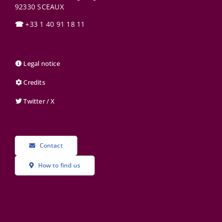
92330
SCEAUX
☎
+33 1 40 91 18 11
Legal notice
Credits
Twitter / X
Contact
How to find us