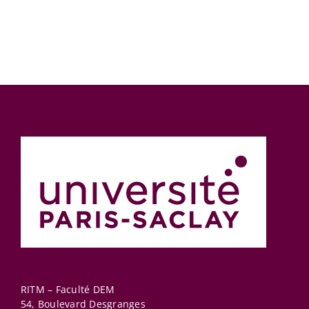
RITM – Faculté DEM
54, Boulevard Desgranges