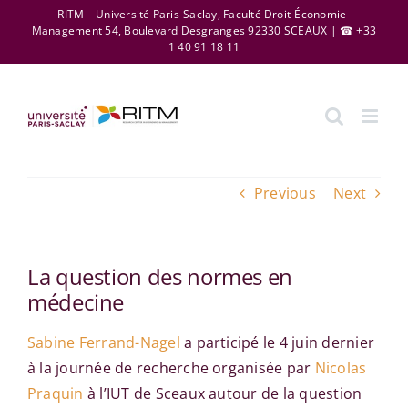
Skip
RITM – Université Paris-Saclay, Faculté Droit-Économie-
Management 54, Boulevard Desgranges 92330 SCEAUX | ☎ +33
to
1 40 91 18 11
content
Previous
Next
La question des normes en
médecine
Sabine Ferrand-Nagel
a participé le 4 juin dernier
à la journée de recherche organisée par
Nicolas
Praquin
à l’IUT de Sceaux autour de la question