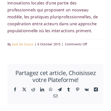
innovations locales d’une partie des
professionnels qui proposent un nouveau
modèle, les pratiques pluriprofessionnelles, de
coopération entre acteurs dans une approche
populationnelle où les interactions priment.
on
By
José De Sousa
|
6 October 2015
|
Comments Off
La
question
des
Partagez cet article, Choisissez
normes
votre Plateforme!
en
médecine
Facebook
X
Reddit
LinkedIn
WhatsApp
Telegram
Tumblr
Pinterest
Vk
Xing
Email