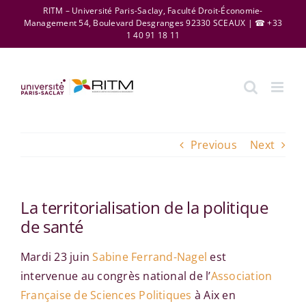
Skip
RITM – Université Paris-Saclay, Faculté Droit-Économie-
Management 54, Boulevard Desgranges 92330 SCEAUX | ☎ +33
to
1 40 91 18 11
content
Previous
Next
La territorialisation de la politique
de santé
Mardi 23 juin
Sabine Ferrand-Nagel
est
intervenue au congrès national de l’
Association
Française de Sciences Politiques
à Aix en