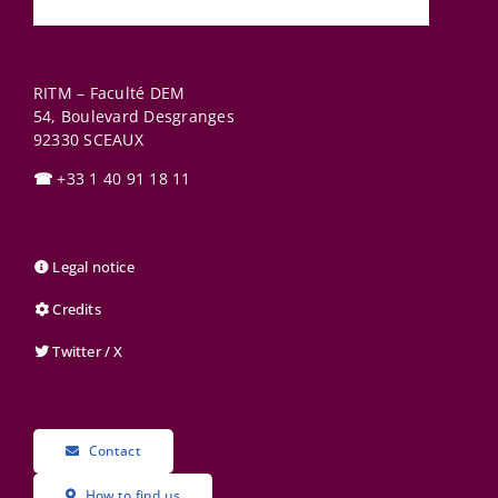
RITM – Faculté DEM
54, Boulevard Desgranges
92330
SCEAUX
☎
+33 1 40 91 18 11
Legal notice
Credits
Twitter / X
Contact
How to find us