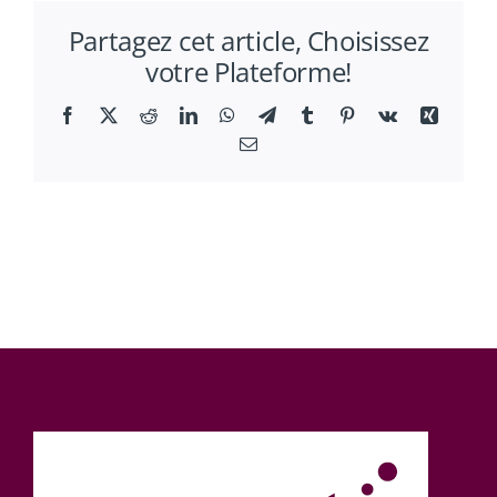
les
Partagez cet article, Choisissez
médias
votre Plateforme!
Facebook
X
Reddit
LinkedIn
WhatsApp
Telegram
Tumblr
Pinterest
Vk
Xing
Email