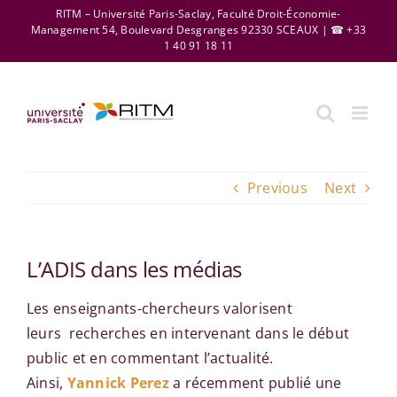
Skip
RITM – Université Paris-Saclay, Faculté Droit-Économie-
Management 54, Boulevard Desgranges 92330 SCEAUX | ☎ +33
to
1 40 91 18 11
content
Previous
Next
L’ADIS dans les médias
Les enseignants-chercheurs valorisent
leurs recherches en intervenant dans le début
public et en commentant l’actualité.
Ainsi,
Yannick Perez
a récemment publié une