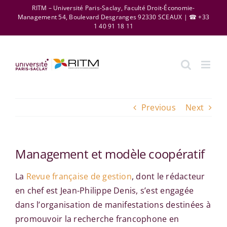
Skip
RITM – Université Paris-Saclay, Faculté Droit-Économie-
Management 54, Boulevard Desgranges 92330 SCEAUX | ☎ +33
to
1 40 91 18 11
content
Previous
Next
Management et modèle coopératif
La
Revue française de gestion
, dont le rédacteur
en chef est Jean-Philippe Denis, s’est engagée
dans l’organisation de manifestations destinées à
promouvoir la recherche francophone en