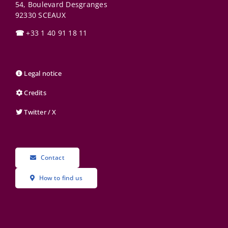
54, Boulevard Desgranges
92330
SCEAUX
☎
+33 1 40 91 18 11
Legal notice
Credits
Twitter / X
Contact
How to find us