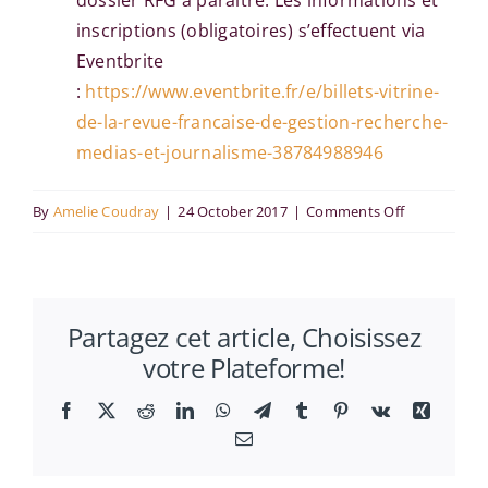
dossier RFG à paraître. Les informations et
inscriptions (obligatoires) s’effectuent via
Eventbrite
:
https://www.eventbrite.fr/e/billets-vitrine-
de-la-revue-francaise-de-gestion-recherche-
medias-et-journalisme-38784988946
on
By
Amelie Coudray
|
24 October 2017
|
Comments Off
Managemen
et
modèle
Partagez cet article, Choisissez
coopératif
votre Plateforme!
Facebook
X
Reddit
LinkedIn
WhatsApp
Telegram
Tumblr
Pinterest
Vk
Xing
Email