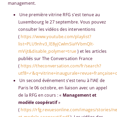
management.
Une première vitrine RFG s’est tenue au
Luxembourg le 27 septembre. Vous pouvez
consulter les vidéos des interventions
(
https://www.youtube.com/playlist?
list=PLU9nhv3_lE8yjCwlmSiaYVbmQlt-
mVijt&disable_polymer=true
) et les articles
publiés sur The Conversation France
(
https://theconversation.com/fr/search?
utf8=✓&q=vitrine+inaugurale+revue+française+
Un second événement s’est tenu à l’IAE de
Paris le 06 octobre, en liaison avec un appel
de la RFG en cours : «
Management et
modèle coopératif
»
(
https://rfg.revuesonline.com/images/stories