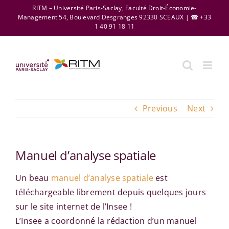
Skip
RITM – Université Paris-Saclay, Faculté Droit-Économie-
Management 54, Boulevard Desgranges 92330 SCEAUX | ☎ +33
to
1 40 91 18 11
content
Previous
Next
Manuel d’analyse spatiale
Un beau
manuel d’analyse spatiale
est
téléchargeable librement depuis quelques jours
sur le site internet de l’Insee !
L’Insee a coordonné la rédaction d’un manuel