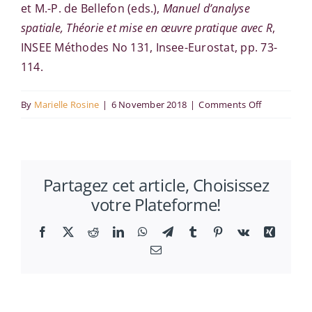
et M.-P. de Bellefon (eds.),
Manuel d’analyse
spatiale, Théorie et mise en œuvre pratique avec R
,
INSEE Méthodes No 131, Insee-Eurostat, pp. 73-
114.
on
By
Marielle Rosine
|
6 November 2018
|
Comments Off
Manuel
d’analyse
spatiale
Partagez cet article, Choisissez
votre Plateforme!
Facebook
X
Reddit
LinkedIn
WhatsApp
Telegram
Tumblr
Pinterest
Vk
Xing
Email