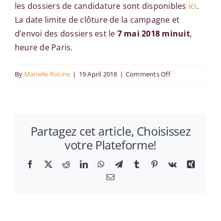
les dossiers de candidature sont disponibles
ici
.
La date limite de clôture de la campagne et
d’envoi des dossiers est le
7 mai 2018 minuit
,
heure de Paris.
on
By
Marielle Rosine
|
19 April 2018
|
Comments Off
Recrutement
ATER
en
Partagez cet article, Choisissez
économie
votre Plateforme!
Facebook
X
Reddit
LinkedIn
WhatsApp
Telegram
Tumblr
Pinterest
Vk
Xing
Email