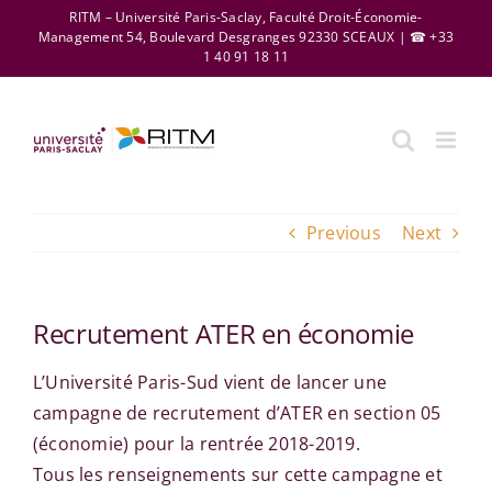
Skip
RITM – Université Paris-Saclay, Faculté Droit-Économie-
Management 54, Boulevard Desgranges 92330 SCEAUX | ☎ +33
to
1 40 91 18 11
content
Previous
Next
Recrutement ATER en économie
L’Université Paris-Sud vient de lancer une
campagne de recrutement d’ATER en section 05
(économie) pour la rentrée 2018-2019.
Tous les renseignements sur cette campagne et