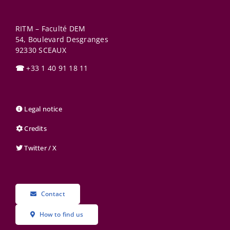
RITM – Faculté DEM
54, Boulevard Desgranges
92330
SCEAUX
☎
+33 1 40 91 18 11
Legal notice
Credits
Twitter / X
Contact
How to find us