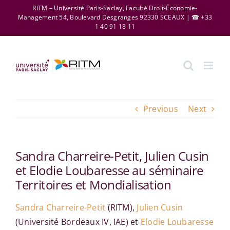
Skip
RITM – Université Paris-Saclay, Faculté Droit-Économie-
Management 54, Boulevard Desgranges 92330 SCEAUX | ☎ +33
to
1 40 91 18 11
content
Previous
Next
Sandra Charreire-Petit, Julien Cusin
et Elodie Loubaresse au séminaire
Territoires et Mondialisation
Sandra Charreire-Petit
(RITM),
Julien Cusin
(Université Bordeaux IV, IAE) et
Elodie Loubaresse