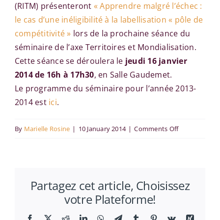
(RITM) présenteront
« Apprendre malgré l’échec :
le cas d’une inéligibilité à la labellisation « pôle de
compétitivité »
lors de la prochaine séance du
séminaire de l’axe Territoires et Mondialisation.
Cette séance se déroulera le
jeudi 16 janvier
2014 de 16h à 17h30
, en Salle Gaudemet.
Le programme du séminaire pour l’année 2013-
2014 est
ici
.
on
By
Marielle Rosine
|
10 January 2014
|
Comments Off
Sandra
Charreire-
Petit,
Partagez cet article, Choisissez
Julien
votre Plateforme!
Cusin
et
Facebook
X
Reddit
LinkedIn
WhatsApp
Telegram
Tumblr
Pinterest
Vk
Xing