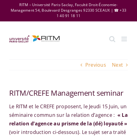
Skip
RITM – Université Paris-Saclay, Faculté Droit-Économie-
Management 54, Boulevard Desgranges 92330 SCEAUX | ☎ +33
to
1 40 91 18 11
content
Previous
Next
RITM/CREFE Management seminar
Le RITM et le CREFE proposent, le Jeudi 15 Juin, un
séminaire commun sur la relation d’agence :
« La
relation d’agence au prisme de la (dé) loyauté »
(voir introduction ci-dessous). Le sujet sera traité