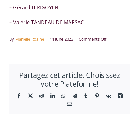
– Gérard HIRIGOYEN,
– Valérie TANDEAU DE MARSAC.
on
By
Marielle Rosine
|
14 June 2023
|
Comments Off
RITM/CREFE
Management
seminar
Partagez cet article, Choisissez
votre Plateforme!
Facebook
X
Reddit
LinkedIn
WhatsApp
Telegram
Tumblr
Pinterest
Vk
Xing
Email