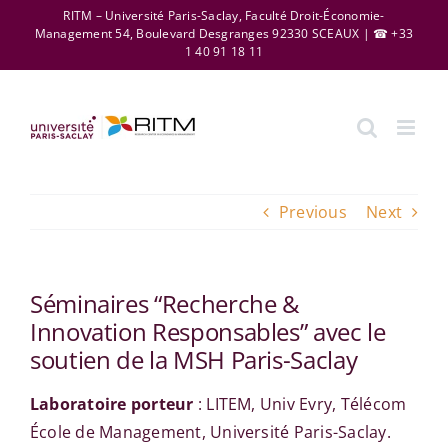
Skip
RITM – Université Paris-Saclay, Faculté Droit-Économie-
Management 54, Boulevard Desgranges 92330 SCEAUX | ☎ +33
to
1 40 91 18 11
content
Previous
Next
Séminaires “Recherche &
Innovation Responsables” avec le
soutien de la MSH Paris-Saclay
Laboratoire porteur
: LITEM, Univ Evry, Télécom
École de Management, Université Paris-Saclay.