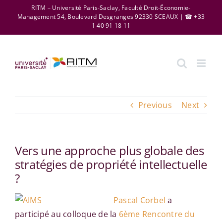
Skip
RITM – Université Paris-Saclay, Faculté Droit-Économie-
Management 54, Boulevard Desgranges 92330 SCEAUX | ☎ +33
to
1 40 91 18 11
content
Previous
Next
Vers une approche plus globale des
stratégies de propriété intellectuelle
?
Pascal Corbel
a
participé au colloque de la
6ème Rencontre du