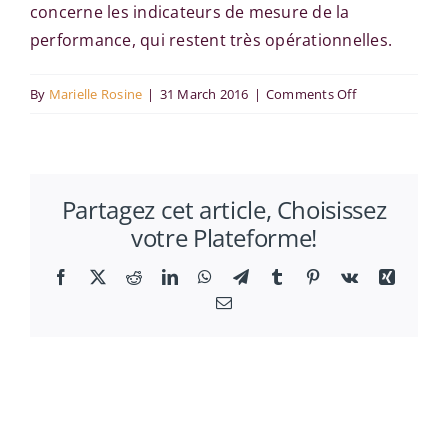
concerne les indicateurs de mesure de la
performance, qui restent très opérationnelles.
on
By
Marielle Rosine
|
31 March 2016
|
Comments Off
Vers
une
approche
Partagez cet article, Choisissez
plus
votre Plateforme!
globale
des
Facebook
X
Reddit
LinkedIn
WhatsApp
Telegram
Tumblr
Pinterest
Vk
Xing
stratégies
Email
de
propriété
intellectuelle
?