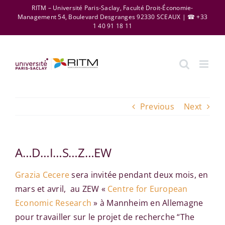
Skip
RITM – Université Paris-Saclay, Faculté Droit-Économie-
Management 54, Boulevard Desgranges 92330 SCEAUX | ☎ +33
to
1 40 91 18 11
content
Previous
Next
A…D…I…S…Z…EW
Grazia Cecere
sera invitée pendant deux mois, en
mars et avril, au ZEW «
Centre for European
Economic Research
» à Mannheim en Allemagne
pour travailler sur le projet de recherche “The