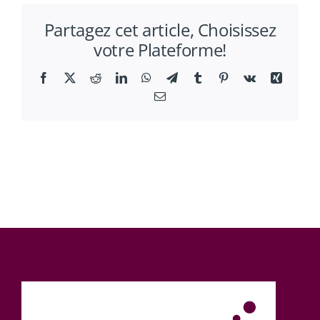
I…
Partagez cet article, Choisissez
S…
votre Plateforme!
Z…
EW
Facebook
X
Reddit
LinkedIn
WhatsApp
Telegram
Tumblr
Pinterest
Vk
Xing
Email