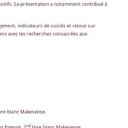
spositifs. Sa présentation a notamment contribué à
ment, indicateurs de succès et retour sur
liens avec les recherches consacrées aux
vre blanc Makesense.
nd
es français
, 2
livre blanc Makesense.