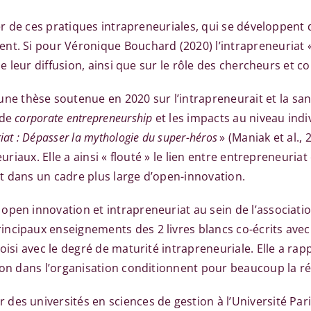
uter de ces pratiques intrapreneuriales, qui se développen
nt. Si pour Véronique Bouchard (2020) l’intrapreneuriat «
de leur diffusion, ainsi que sur le rôle des chercheurs et c
une thèse soutenue en 2020 sur l’intrapreneurait et la sant
 de
corporate entrepreneurship
et les impacts au niveau indi
riat : Dépasser la mythologie du super-héros
» (Maniak et al.,
euriaux. Elle a ainsi « flouté » le lien entre entrepreneuria
ait dans un cadre plus large d’open-innovation.
ce open innovation et intrapreneuriat au sein de l’associ
incipaux enseignements des 2 livres blancs co-écrits av
oisi avec le degré de maturité intrapreneuriale. Elle a ra
ion dans l’organisation conditionnent pour beaucoup la ré
 des universités en sciences de gestion à l’Université Par