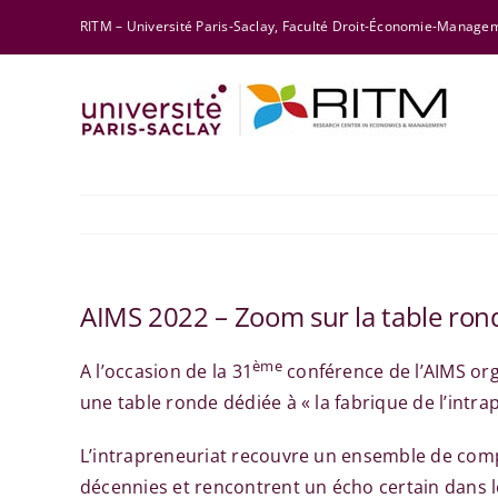
Skip
RITM – Université Paris-Saclay, Faculté Droit-Économie-Manag
to
content
AIMS 2022 – Zoom sur la table rond
ème
A l’occasion de la 31
conférence de l’AIMS org
une table ronde dédiée à « la fabrique de l’intra
L’intrapreneuriat recouvre un ensemble de compo
décennies et rencontrent un écho certain dans 