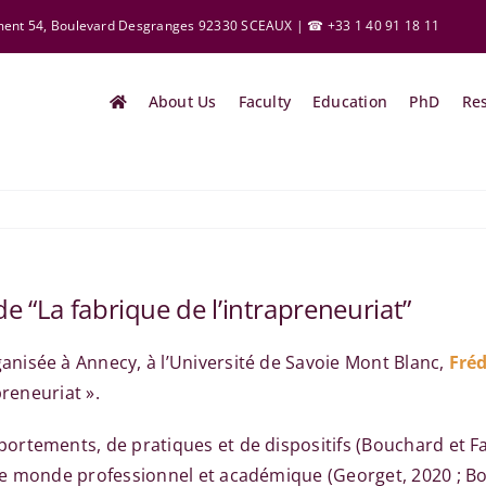
ement 54, Boulevard Desgranges 92330 SCEAUX | ☎ +33 1 40 91 18 11
About Us
Faculty
Education
PhD
Re
e “La fabrique de l’intrapreneuriat”
anisée à Annecy, à l’Université de Savoie Mont Blanc,
Fré
preneuriat ».
rtements, de pratiques et de dispositifs (Bouchard et Fa
le monde professionnel et académique (Georget, 2020 ; Bo