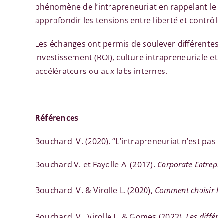
phénomène de l’intrapreneuriat en rappelant le cô
approfondir les tensions entre liberté et contrôl
Les échanges ont permis de soulever différente
investissement (ROI), culture intrapreneuriale e
accélérateurs ou aux labs internes.
Références
Bouchard, V. (2020). “L’intrapreneuriat n’est pa
Bouchard V. et Fayolle A. (2017).
Corporate Entrep
Bouchard, V. & Virolle L. (2020),
Comment choisir l
Bouchard, V., Virolle L. & Gomes (2022),
Les diffé