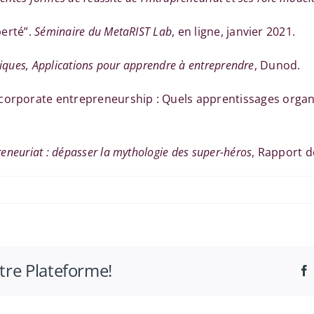
berté”.
Séminaire du MetaRIST Lab
, en ligne, janvier 2021.
atiques, Applications pour apprendre à entreprendre
, Dunod.
 corporate entrepreneurship : Quels apprentissages organ
reneuriat : dépasser la mythologie des super-héros
, Rapport de
MS
2
otre Plateforme!
om