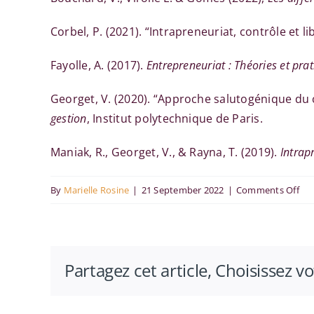
Corbel, P. (2021). “Intrapreneuriat, contrôle et li
Fayolle, A. (2017).
Entrepreneuriat : Théories et pr
Georget, V. (2020). “Approche salutogénique du
gestion
, Institut polytechnique de Paris.
Maniak, R., Georget, V., & Rayna, T. (2019).
Intrap
on
By
Marielle Rosine
|
21 September 2022
|
Comments Off
AI
202
–
Partagez cet article, Choisissez v
Zo
sur
la