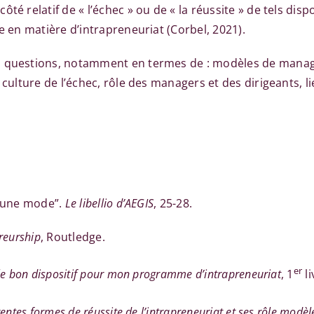
té relatif de « l’échec » ou de « la réussite » de tels di
e en matière d’intrapreneuriat (Corbel, 2021).
s questions, notamment en termes de : modèles de manage
t culture de l’échec, rôle des managers et des dirigeants, 
s une mode”.
Le libellio d’AEGIS
, 25-28.
reurship
, Routledge.
er
e bon dispositif pour mon programme d’intrapreneuriat
, 1
li
rentes formes de réussite de l’intrapreneuriat et ses rôle modèl