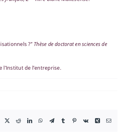
isationnels ?”
Thèse de doctorat en sciences de
 l’Institut de l’entreprise.
Facebook
X
Reddit
LinkedIn
WhatsApp
Telegram
Tumblr
Pinterest
Vk
Xing
Email