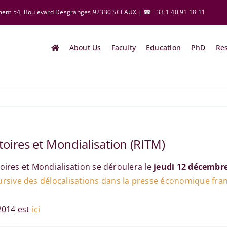
ement 54, Boulevard Desgranges 92330 SCEAUX | ☎ +33 1 40 91 18 11
About Us
Faculty
Education
PhD
Re
toires et Mondialisation (RITM)
oires et Mondialisation se déroulera le
jeudi 12 décembre
ursive des délocalisations dans la presse économique franç
2014 est
ici