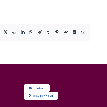
Facebook
X
Reddit
LinkedIn
WhatsApp
Telegram
Tumblr
Pinterest
Vk
Xing
Email
Contact
How to find us