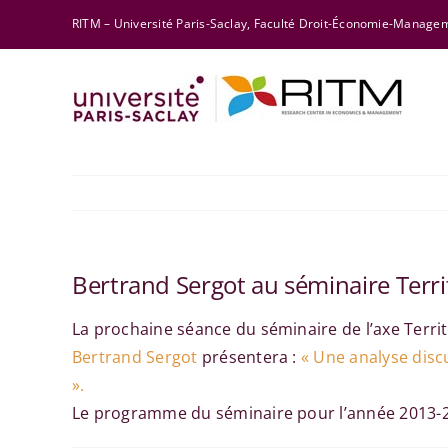
Skip
RITM – Université Paris-Saclay, Faculté Droit-Économie-Manag
to
content
Bertrand Sergot au séminaire Terri
La prochaine séance du séminaire de l’axe Territ
Bertrand Sergot
présentera :
« Une analyse disc
».
Le programme du séminaire pour l’année 2013-