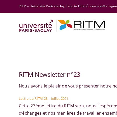
Skip
RITM – Université Paris-Saclay, Faculté Droit-Économie-Manag
to
content
RITM Newsletter n°23
Nous avons le plaisir de vous présenter notre no
Lettre du RITM 23 – Juillet 2021
Cette 23ème lettre du RITM sera, nous l’espérons
d’échanges et nos manières de travailler ensembl