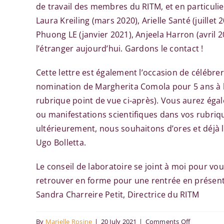
de travail des membres du RITM, et en particulie
Laura Kreiling (mars 2020), Arielle Santé (juill
Phuong LE (janvier 2021), Anjeela Harron (avril 
l’étranger aujourd’hui. Gardons le contact !
Cette lettre est également l’occasion de célébre
nomination de Margherita Comola pour 5 ans à l’I
rubrique point de vue ci-après). Vous aurez égale
ou manifestations scientifiques dans vos rubriq
ultérieurement, nous souhaitons d’ores et déjà l
Ugo Bolletta.
Le conseil de laboratoire se joint à moi pour v
retrouver en forme pour une rentrée en présenti
Sandra Charreire Petit, Directrice du RITM
on
By
Marielle Rosine
|
20 July 2021
|
Comments Off