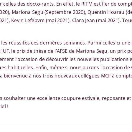
r celles des docto-rants. En effet, le RITM est fier de com
et 2020), Mariona Segu (Septembre 2020), Quentin Hoarau (d
2021), Kevin Lefebvre (mai 2021), Clara Jean (mai 2021). T
r les réussites ces dernières semaines. Parmi celles-ci un
UF, le prix de thèse de l’AFSE de Mariona Segu, un prix po
ment l’occasion de découvrir les nouvelles publications et
ues habituelles. Enfin, même si nous aurons l’occasion de
a bienvenue à nos trois nouveaux collègues MCF à compter 
ous souhaiter une excellente coupure estivale, reposante 
el !