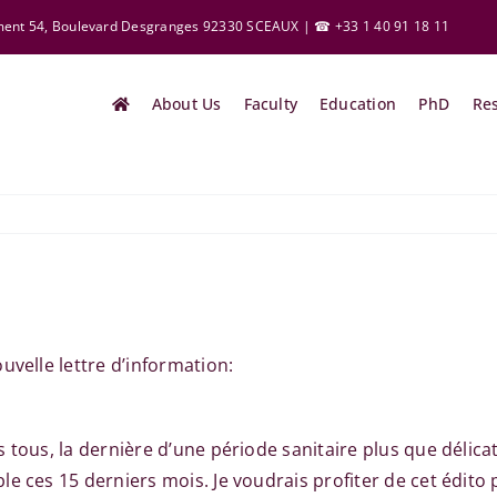
ement 54, Boulevard Desgranges 92330 SCEAUX | ☎ +33 1 40 91 18 11
About Us
Faculty
Education
PhD
Re
uvelle lettre d’information:
 tous, la dernière d’une période sanitaire plus que délic
e ces 15 derniers mois. Je voudrais profiter de cet édito p