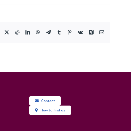
Facebook
X
Reddit
LinkedIn
WhatsApp
Telegram
Tumblr
Pinterest
Vk
Xing
Email
Contact
How to find us