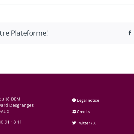
otre Plateforme!
aculté DEM
Legal notice
vard Desgranges
EAUX
Credits
40 91 18 11
Twitter / X